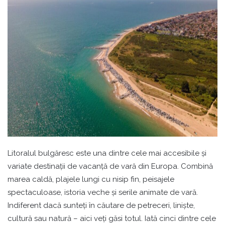
Litoralul bulgăresc este una dintre cele mai accesibile și
variate destinații de vacanță de vară din Europa. Combină
marea caldă, plajele lungi cu nisip fin, peisajele
spectaculoase, istoria veche și serile animate de vară.
Indiferent dacă sunteți în căutare de petreceri, liniște,
cultură sau natură – aici veți găsi totul. Iată cinci dintre cele