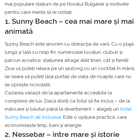
mai populare stațiuni de pe litoralul Bulgariei și motivele
pentru care merită să le vizitați:
1. Sunny Beach – cea mai mare și mai
animată
Sunny Beach este sinonim cu distracția de vară. Cu o plajă
lungă și lată cu nisip fin, numeroase localuri, cluburi și
parcuri acvatice, stațiunea atrage atât tineri, cât și familii.
Ziua vă puteți relaxa pe un șezlong cu un cocktail în mână,
iar seara vă puteți lăsa purtați de viața de noapte care nu
se oprește niciodată.
Cazarea variază de la apartamente accesibile la
complexe de lux. Dacă doriți ca totul să fie inclus – de la
mâncare și băuturi până la divertisment – alegeți un
hotel
Sunny Beach all inclusive
. Este o opțiune practică, care
economisește timp, bani și energie.
2. Nessebar – între mare și istorie