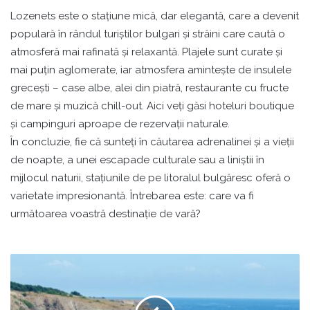
Lozenets este o stațiune mică, dar elegantă, care a devenit
populară în rândul turiștilor bulgari și străini care caută o
atmosferă mai rafinată și relaxantă. Plajele sunt curate și
mai puțin aglomerate, iar atmosfera amintește de insulele
grecești – case albe, alei din piatră, restaurante cu fructe
de mare și muzică chill-out. Aici veți găsi hoteluri boutique
și campinguri aproape de rezervații naturale.
În concluzie, fie că sunteți în căutarea adrenalinei și a vieții
de noapte, a unei escapade culturale sau a liniștii în
mijlocul naturii, stațiunile de pe litoralul bulgăresc oferă o
varietate impresionantă. Întrebarea este: care va fi
următoarea voastră destinație de vară?