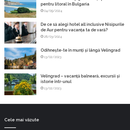
pentru litoral în Bulgaria
04/09/2024
De ce să alegi hotel all inclusive Nisipurile
de Aur pentru vacanța ta de vară?
28/03/2024
Odihnește-te în munți și lângă Velingrad
13/02/2023
Velingrad – vacanță balneară, excursii și
istorie într-unul
13/02/2023
Cele mai văzute