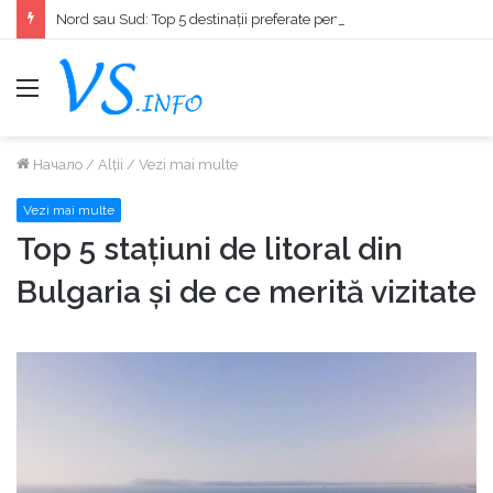
Nord sau Sud: Top 5 destinații preferate pentru litoral în Bulgaria
меню
Начало
/
Alții
/
Vezi mai multe
Vezi mai multe
Top 5 stațiuni de litoral din
Bulgaria și de ce merită vizitate