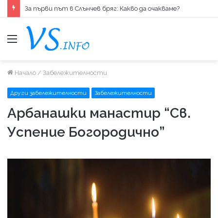
За първи път в Слънчев бряг: Какво да очакваме?
меню
Начало
/
Забележителности
Други забележителности
Забележителности
Арбанашки манастир “Св.
Успение Богородично”