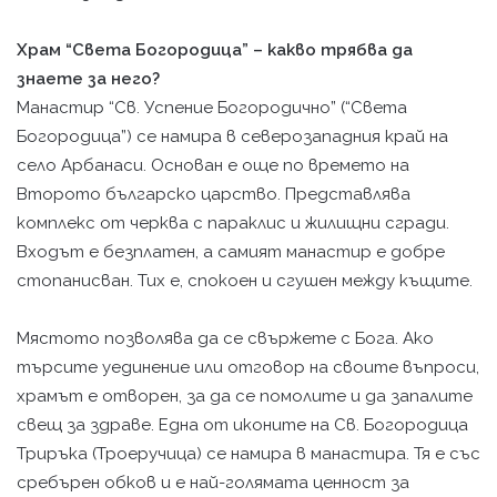
Храм “Света Богородица” – какво трябва да
знаете за него?
Манастир “Св. Успение Богородично” (“Света
Богородица”) се намира в северозападния край на
село Арбанаси. Основан е още по времето на
Второто българско царство. Представлява
комплекс от черква с параклис и жилищни сгради.
Входът е безплатен, а самият манастир е добре
стопанисван. Тих е, спокоен и сгушен между къщите.
Мястото позволява да се свържете с Бога. Ако
търсите уединение или отговор на своите въпроси,
храмът е отворен, за да се помолите и да запалите
свещ за здраве. Една от иконите на Св. Богородица
Триръка (Троеручица) се намира в манастира. Тя е със
сребърен обков и е най-голямата ценност за