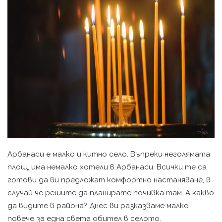
Арбанаси е малко и китно село. Въпреки неголямата
площ, има немалко хотели в Арбанаси. Всички те са
готови да ви предложат комфортно настаняване, в
случай че решите да планирате почивка там. А какво
да видите в района? Днес ви разказваме малко
повече за една света обител в селото.