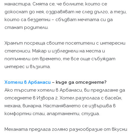
манастира. Смята се, че болните, които се
докоснат до нея, оздравяват не след дълго, а тези,
които са бездетни – сбъдват мечтата си да
станат родители.
Храмът посреща своите посетители с интересни
степониси. Макар и избледнели на места и
потъмнели от времето, те все още събуждат
интерес и възхита.
Хотели в Арбанаси
– къде да отседнете?
Ако търсите хотели в Арбанаси, ви предлагаме да
отседнете в Извора 2. Хотел разполага с басейн,
механа, винарна. Настаняването се извършва в
комфортни стаи, апартаменти, студиа.
Механата предлага голямо разнообразие от вкусни