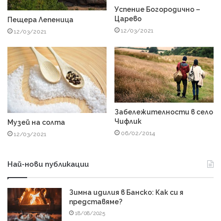
Успение Богородично –
Царево
Пещера Лепеница
12/03/2021
12/03/2021
Забележителности в село
Чифлик
Музей на солта
06/02/2014
12/03/2021
Най-нови публикации
Зимна идилия в Банско: Как си я
представяме?
18/08/2025