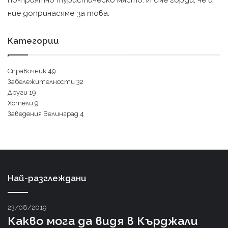
по-приятно туристическо място. И сме горди, че и
ние допринасяме за това.
Категории
Справочник
49
Забележителности
32
Други
19
Хотели
9
Заведения Велинград
4
Най-разглеждани
23/08/2019
Какво мога да видя в Кърджали