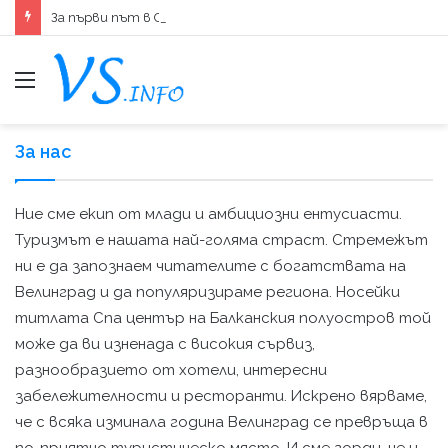
За първи път в Слънчев бряг: Какво да очакваме?
меню
За нас
Ние сме екип от млади и амбициозни ентусиасти.
Туризмът е нашата най-голяма страст. Стремежът
ни е да запознаем читателите с богатствата на
Велинград и да популяризираме региона. Носейки
титлата Спа център на Балканския полуостров той
може да ви изненада с високия сървиз,
разнообразието от хотели, интересни
забележителности и ресторанти. Искрено вярваме,
че с всяка изминала година Велинград се превръща в