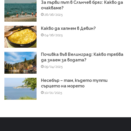
За първи път в Слънчев бряг: Какво да
очакваме?
26/06/2025
Какво да хапнем в Девин?
04/06/2025
Почивка във Велинград: Какво трябва
да знаем за водата?
09/04/2025
Несебър – там, където тупти
сърцето на морето
10/01/2025