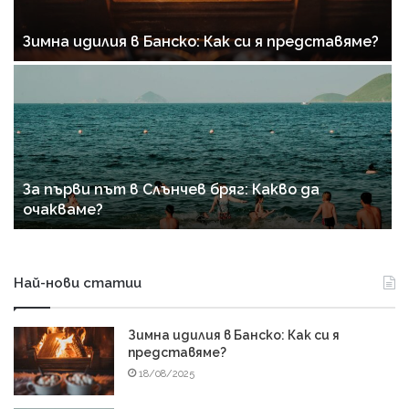
Зимна идилия в Банско: Как си я представяме?
За първи път в Слънчев бряг: Какво да
очакваме?
Най-нови статии
Зимна идилия в Банско: Как си я
представяме?
18/08/2025