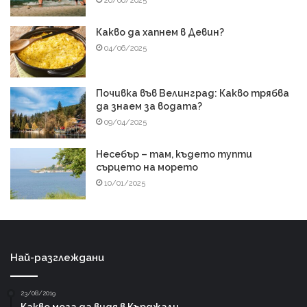
26/06/2025
Какво да хапнем в Девин?
04/06/2025
Почивка във Велинград: Какво трябва
да знаем за водата?
09/04/2025
Несебър – там, където тупти
сърцето на морето
10/01/2025
Най-разглеждани
23/08/2019
Какво мога да видя в Кърджали