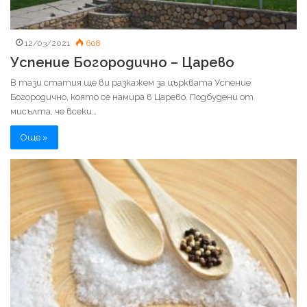
12/03/2021
608
Успение Богородично – Царево
В тази статия ще ви разкажем за църквата Успение
Богородично, която се намира в Царево. Подбудени от
мисълта, че всеки…
Още »