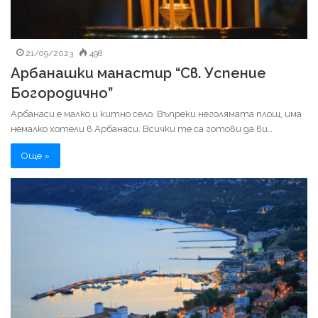
21/09/2023
498
Арбанашки манастир “Св. Успение
Богородично”
Арбанаси е малко и китно село. Въпреки неголямата площ, има
немалко хотели в Арбанаси. Всички те са готови да ви…
Още »