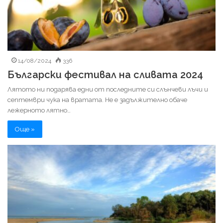
14/08/2024
336
Български фестивал на сливата 2024
Лятото ни подарява едни от последните си слънчеви лъчи и
септември чука на вратата. Не е задължително обаче
лежерното лятно…
Още »