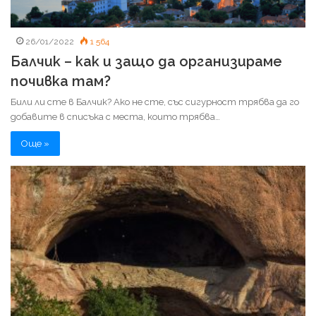
26/01/2022
1 564
Балчик – как и защо да организираме
почивка там?
Били ли сте в Балчик? Ако не сте, със сигурност трябва да го
добавите в списъка с места, които трябва…
Още »