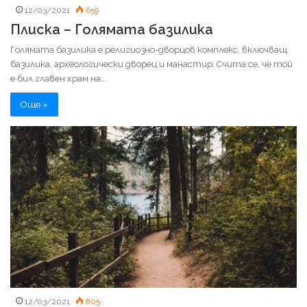
12/03/2021
659
Плиска – Голямата базилика
Голямата базилика е религиозно-дворцов комплекс, включващ
базилика, археологически дворец и манастир. Счита се, че той
е бил главен храм на…
Още »
12/03/2021
805