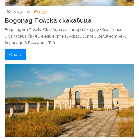
12/03/2021
1 537
Водопад Полска скакавица
Водопадът Полска Скаквица се намира близо до Кюстенсил
и Сапарева баня и е един от най-красивите и величествени
водопади в България. Той…
Още »