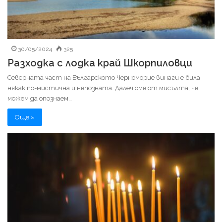
30/05/2024
325
Разходка с лодка край Шкорпиловци
Северната част на Българското Черноморие винаги е била
някак по-мистична и непозната. Далеч сме от мисълта, че
можем да опознаем…
Още »