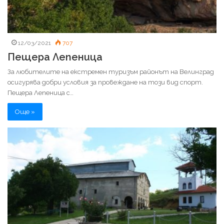
12/03/2021
707
Пещера Лепеница
За любителите на екстремен туризъм районът на Велинград
осигурява добри условия за провеждане на този вид спорт.
Пещера Лепеница с…
Още »