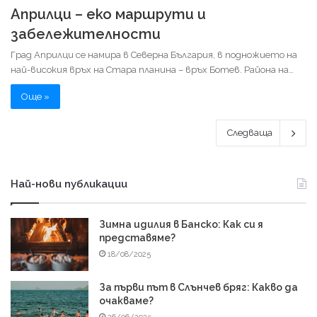
Априлци – еко маршрути и
забележителности
Град Априлци се намира в Северна България, в подножието на
най-високия връх на Стара планина – връх Ботев. Района на…
Още »
Следваща
Най-нови публикации
Зимна идилия в Банско: Как си я
представяме?
18/08/2025
За първи път в Слънчев бряг: Какво да
очакваме?