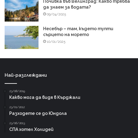
Почивка във Велинград: Какво трябва
да знаем за водата?
09/04/2025
Несебър – там, където тупти
сърцето на морето
10/01/2025
Най-разглеждани
23/08/2019
Какво мога да видя в Кърджали
23/01/2012
Разходете се до Юндола
23/06/2013
СПА хотел Холидей