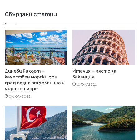
Свързани статии
Диневи Ризорт –
Италия – място за
качествен морски дом
ваканция
сред оазис от зеленина и
11/03/2021
мирис на море
05/09/2022