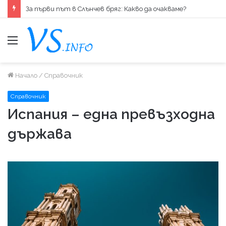
За първи път в Слънчев бряг: Какво да очакваме?
меню
Начало
/
Справочник
Справочник
Испания – една превъзходна
държава