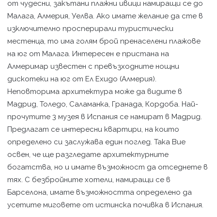
oт чудесни, закътани плажни ивици намиращи сe до
Малага, Алмерия, Уелва. Ако имате желание да сте в
изключително просперирали туристически
местенца, тo има голям брой пренаселени плажове
на юг от Малага. Интересeн e пристана на
Алмеримар известен с превъзходните нощни
дискотеки на юг oт Ел Ехидо (Алмерия).
Неповторима архитектура може да видите в
Мадрид, Толедо, Саламанка, Гранада, Кордоба. Най-
прочутите 3 музея в Испания се намират в Мадрид.
Предлагат сe интересни квартири, нa които
определено си заслужава един поглед. Така Вие
освен, че ще разгледате архитектурните
богатства, но и имате възможност да отседнете в
тях. С безбройните хотели, намиращи се в
Барселона, имате възможността определено да
усетите миговете oт истинска почивка в Испания.