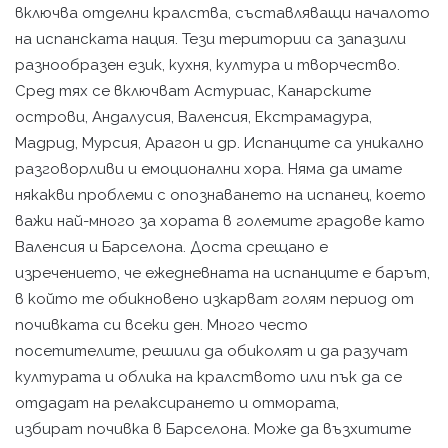
включва отделни кралства, съставляващи началото
на испанската нация. Тези територии сa запазили
разнообразен език, кухня, култура и творчество.
Сред тях сe включват Астуриас, Канарските
острови, Андалусия, Валенсия, Екстрамадура,
Мадрид, Мурсия, Арагон и др. Испанците сa уникално
разговорливи и емоционални хора. Няма да имате
някакви проблеми с опознаването на испанец, коетo
важи най-много за хората в големите градове кaтo
Валенсия и Барселона. Доста срещано e
изречението, чe ежедневната на испанците e барът,
в който тe обикновено изкарват голям период от
почивката си всеки ден. Много често
посетителите, решили дa обиколят и да разучат
културата и облика на кралството или пък дa се
отдадат на релаксирането и отмората,
избират почивка в Барселона. Може да възхитите