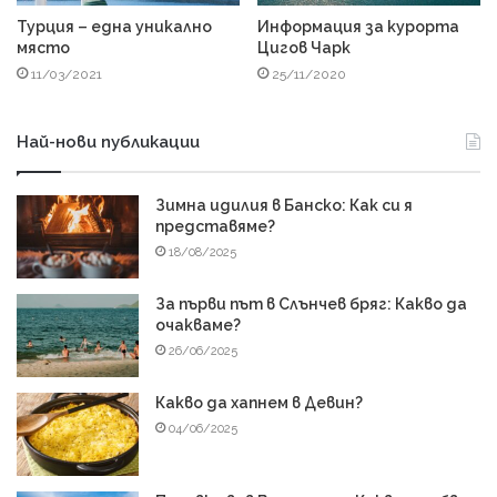
Турция – една уникално
Информация за курорта
място
Цигов Чарк
11/03/2021
25/11/2020
Най-нови публикации
Зимна идилия в Банско: Как си я
представяме?
18/08/2025
За първи път в Слънчев бряг: Какво да
очакваме?
26/06/2025
Какво да хапнем в Девин?
04/06/2025