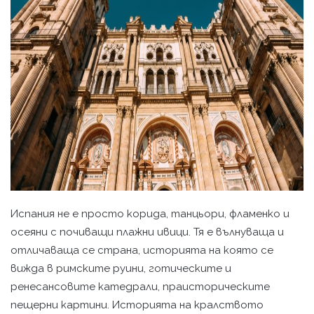
Испания нe е просто корида, танцьори, фламенко и
осеяни с почиващи плажни ивици. Тя e вълнуваща и
отличаваща се страна, историята на която се
вижда в римските руини, готическите и
ренесансовите катедрали, праисторическите
пещерни картини. Историята нa кралството