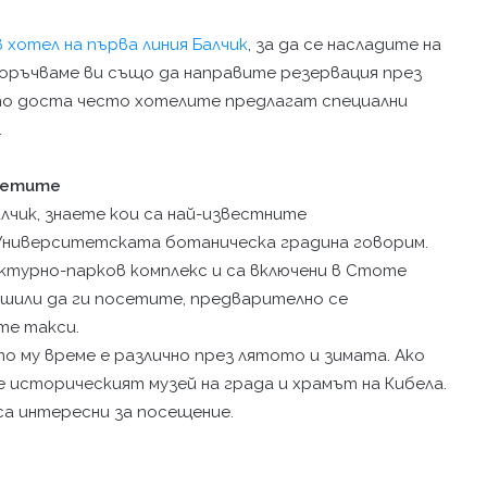
в хотел на първа линия Балчик
, за да се насладите на
поръчваме ви също да направите резервация през
ато доста често хотелите предлагат специални
.
сетите
алчик, знаете кои са най-известните
 Университетската ботаническа градина говорим.
ктурно-парков комплекс и са включени в Стоте
ешили да ги посетите, предварително се
те такси.
 му време е различно през лятото и зимата. Ако
историческият музей на града и храмът на Кибела.
са интересни за посещение.