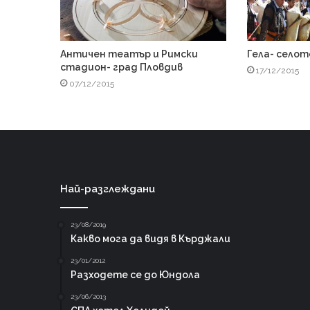
Античен театър и Римски
Гела- селот
стадион- град Пловдив
17/12/2015
07/12/2015
Най-разглеждани
23/08/2019
Какво мога да видя в Кърджали
23/01/2012
Разходете се до Юндола
23/06/2013