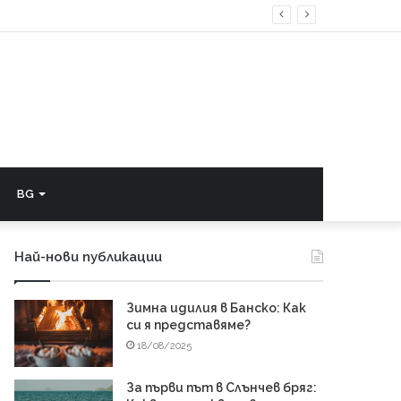
BG
Най-нови публикации
Зимна идилия в Банско: Как
си я представяме?
18/08/2025
За първи път в Слънчев бряг: