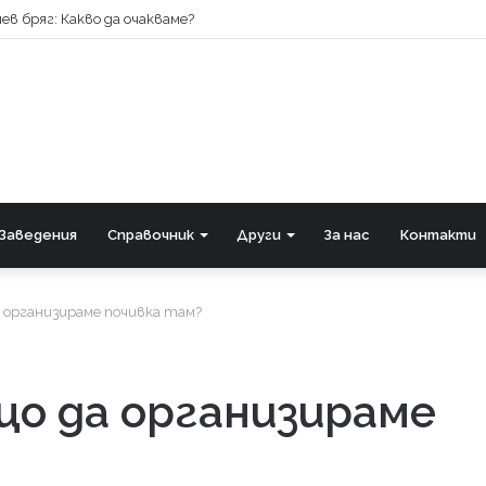
ев бряг: Какво да очакваме?
Заведения
Справочник
Други
За нас
Контакти
да организираме почивка там?
ащо да организираме