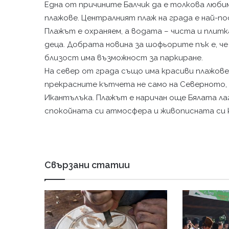
Една от причините Балчик да е толкова люби
плажове. Централният плаж на града е най-п
Плажът е охраняем, а водата – чиста и плит
деца. Добрата новина за шофьорите пък е, че
близост има възможност за паркиране.
На север от града също има красиви плажове. 
прекрасните кътчета не само на Северното, 
Икантълъка. Плажът е наричан още Бялата ла
спокойната си атмосфера и живописната си
Свързани статии