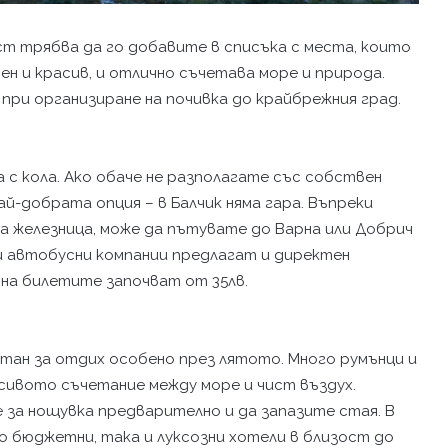
ност трябва да го добавите в списъка с места, които
ен и красив, и отлично съчетава море и природа.
 при организиране на почивка до крайбрежния град.
 с кола. Ако обаче не разполагате със собствен
ай-добрата опция – в Балчик няма гара. Въпреки
 железница, може да пътувате до Варна или Добрич
ои автобусни компании предлагат и директен
 на билетите започват от 35лв.
итан за отдих особено през лятото. Много румънци и
сивото съчетание между море и чист въздух.
за нощувка предварително и да запазите стая. В
 бюджетни, така и луксозни хотели в близост до