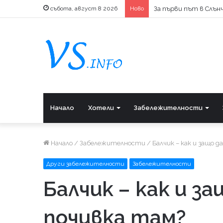
събота, август 8 2026
Ново
За първи път в Слънч
Начало
Хотели
Забележителности
Начало
/
Забележителности
/
Балчик – как и защо 
Други забележителности
Забележителности
Балчик – как и з
почивка там?