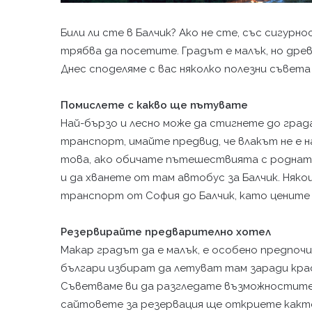
Били ли сте в Балчик? Ако не сте, със сигур
трябва да посетите. Градът е малък, но древ
Днес споделяме с вас няколко полезни съвета
Помислете с какво ще пътувате
Най-бързо и лесно може да стигнете до града
транспорт, имайте предвид, че влакът не е н
това, ако обичате пътешествията с родната
и да хванете от там автобус за Балчик. Няк
транспорт от София до Балчик, като цените
Резервирайте предварително хотел
Макар градът да е малък, е особено предпоч
българи избират да летуват там заради кра
Съветваме ви да разгледате възможностите 
сайтовете за резервация ще откриете както