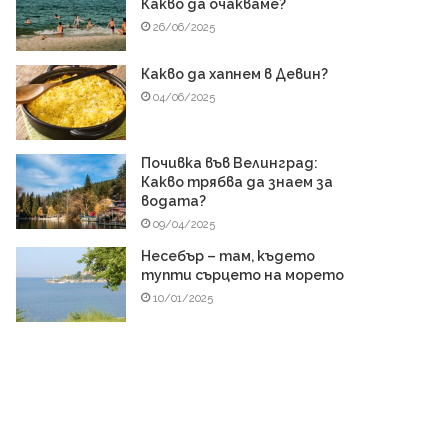
Какво да очакваме?
26/06/2025
Какво да хапнем в Девин?
04/06/2025
Почивка във Велинград:
Какво трябва да знаем за
водата?
09/04/2025
Несебър – там, където
тупти сърцето на морето
10/01/2025