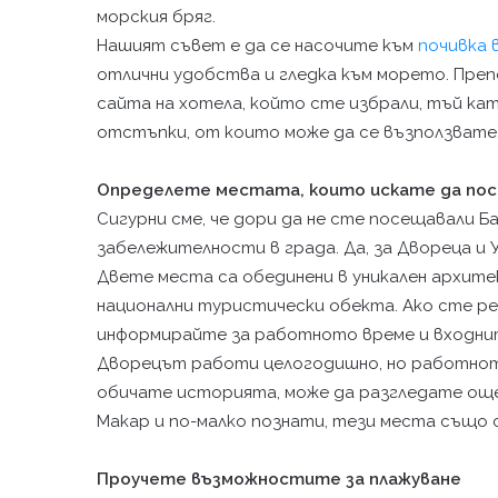
морския бряг.
Нашият съвет е да се насочите към
почивка 
отлични удобства и гледка към морето. Пре
сайта на хотела, който сте избрали, тъй к
отстъпки, от които може да се възползвате
Определете местата, които искате да по
Сигурни сме, че дори да не сте посещавали Б
забележителности в града. Да, за Двореца и
Двете места са обединени в уникален архите
национални туристически обекта. Ако сте р
информирайте за работното време и входни
Дворецът работи целогодишно, но работното
обичате историята, може да разгледате още 
Макар и по-малко познати, тези места също 
Проучете възможностите за плажуване