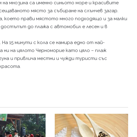
м на мнозина са именно синьото море и красивите
осещаваното място за събиране на слънчев загар.
ка, което прави мястото много подходящо и за малки
 достъпът до плажа с автомобил е лесен и в
На 15 минути с кола се намира едно от най-
а ни на цялото Черноморие като цяло – плаж
гуна и привлича местни и чужди туристи със
 красота.