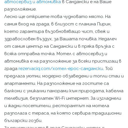
автосервиз и автомивка
в Сандански е на Ваше
разположение.
Лесно ще откриете това чудновато място. На
самия вход на града, в близост с планина Пирин,
което гарантира възобновяващо чист, свеж и
здравословен въздух, за Вашата почивка. Недалеч
от самия център на Сандански и в пряка връзка с
всяка отправна точка. Мотел с автосервиз и
автомивка е на разположение за всеки пристигащ в
града
rezervaciq.com/хотел-ерос-сандански
. Той
предлага уютни, модерно обзаведени и топли стаи и
апартаменти. На разположение на гостите са
балкони с уникални панорами към природата, кабелна
телевизия, безплатен Wi-Fi интернет. За изгладнели
и жадни посетители, ресторантът на мотела
разполага с тераса, на която сервира традиционни
български гозби.