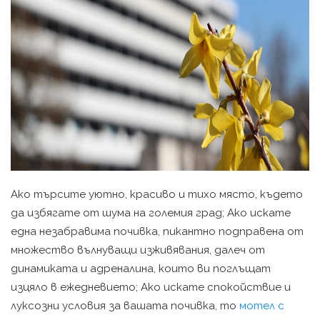
Ако търсите уютно, красиво и тихо място, където
да избягате от шума на големия град; Ако искате
една незабравима почивка, пикантно подправена от
множество вълнуващи изживявания, далеч от
динамиката и адреналина, които ви поглъщат
изцяло в ежедневието; Ако искате спокойствие и
луксозни условия за вашата почивка, то
мотел с