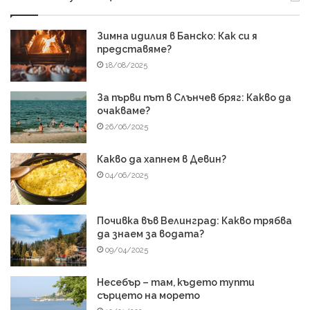
Зимна идилия в Банско: Как си я
представяме?
18/08/2025
За първи път в Слънчев бряг: Какво да
очакваме?
26/06/2025
Какво да хапнем в Девин?
04/06/2025
Почивка във Велинград: Какво трябва
да знаем за водата?
09/04/2025
Несебър – там, където тупти
сърцето на морето