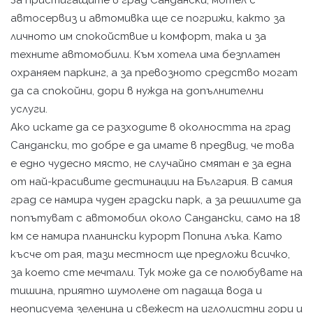
За пристигащите в град Сандански, мотел с
автосервиз и автомивка ще се погрижи, както за
личното им спокойствие и комфорт, така и за
техните автомобили. Към хотела има безплатен
охраняем паркинг, а за превозното средство могат
да са спокойни, дори в нужда на допълнителни
услуги.
Ако искате да се разходите в околността на град
Сандански, то добре е да имате в предвид, че това
е едно чудесно място, не случайно смятан е за една
от най-красивите дестинации на България. В самия
град се намира чуден градски парк, а за решилите да
попътуват с автомобил около Сандански, само на 18
км се намира планински курорт Попина лъка. Като
късче от рая, тази местност ще предложи всичко,
за което сте мечтали. Тук може да се полюбувате на
тишина, приятно шумолене от падаща вода и
неописуема зеленина и свежест на иглолистни гори и