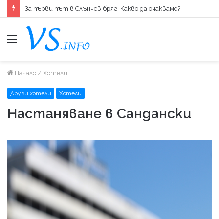
За първи път в Слънчев бряг: Какво да очакваме?
меню
Начало
/
Хотели
Други хотели
Хотели
Настаняване в Сандански