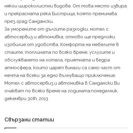
някои широколистни видове. От това място извира
и прекрасната река Бистрица, която преминава
през град Сандански.
За уморените от дългите разходки, мотел с
автосервиз и автомивка, отново ще предложи
изобилие от удобства. Комфорта на мебелите в
стаите, топлината по всяко време, услугите и
обслужването на хотела, приятната и ведра
атмосфера, които царят винаги са само част от
мечта на всеки за едно вълнуващо приключение.
Мотел с автосервиз и автомивка в Сандански Ви
очакват по всяко време на годината.понеделник,
декември 30th, 2013
Свързани статии