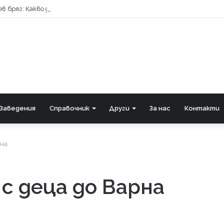
в бряг: Какво да очакваме?
Заведения
Справочник
Други
За нас
Контакти
рна
с деца до Варна