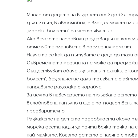
Много от децата на възраст от 2 до 12 г. тр
дълъг път, в автомобил, с влак, самолет или 
„морска болести“ са често явление.
Ако вече сте направили резервация на хотели
отменяйте плановете в последния момент.
Научете се как да пътувате с деца до тази 
Съвременната медицина не може да предложи
Съществуват обаче изпитани техники, с коит
болест“, без значение дали тръгвате с авто
направите разходка с корабче.
За целта в навечерието на тръгване детето 
възобновени напълно и ще е по-подготвени з
предварително.
Разкажете на детето подробности около пъту
морска дестинация за почти всяка точка на 
най-малките. Когато детето е насяно с това