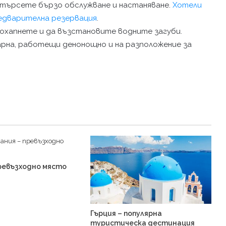
търсете бързо обслужване и настаняване.
Хотели
редварителна резервация
.
охапнете и да възстановите водните загуби.
арна, работещи денонощно и на разположение за
ревъзходно място
Гърция – популярна
туристическа дестинация