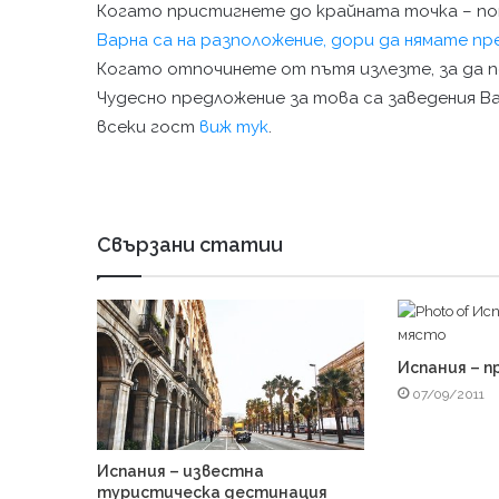
Когато пристигнете до крайната точка – по
Варна са на разположение, дори да нямате п
Когато отпочинете от пътя излезте, за да п
Чудесно предложение за това са заведения В
всеки гост
виж тук
.
Свързани статии
Испания – п
07/09/2011
Испания – известна
туристическа дестинация