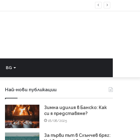
BG
Най-нови публикации
Зимна идилия в Банско: Как
си я представяме?
18/08/2025
За първи път в Слънчев бряг: