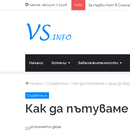
петък, август 7 2026
Ново
За първи път в Слънче
Начало
Хотели
Забележителности
Начало
/
Справочник
/
Как да пътуваме с деца до Ва
Справочник
Как да пътуваме 