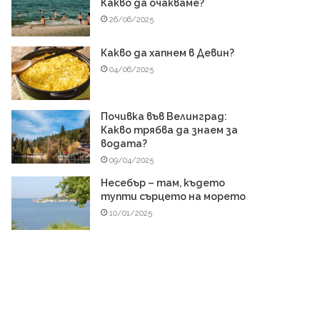
Какво да очакваме?
26/06/2025
Какво да хапнем в Девин?
04/06/2025
Почивка във Велинград:
Какво трябва да знаем за
водата?
09/04/2025
Несебър – там, където
тупти сърцето на морето
10/01/2025