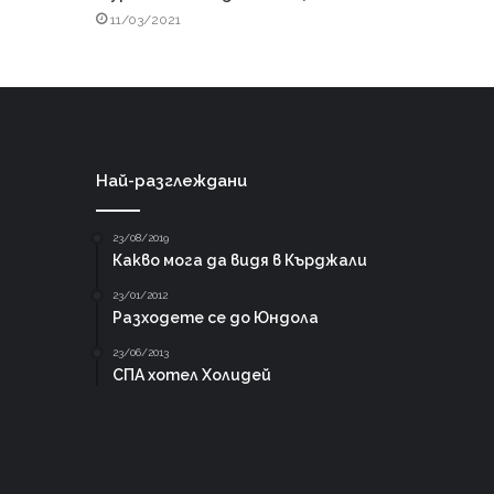
11/03/2021
Най-разглеждани
23/08/2019
Какво мога да видя в Кърджали
23/01/2012
Разходете се до Юндола
23/06/2013
СПА хотел Холидей