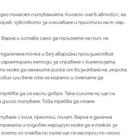
удно понасят пътуванията. Когато сме в автобус, на
кораб, чувството за олюляване и пристъпи на т. нар.
 Варна и остава само да тръгнете на път, не
отдалечена точка и без аварийни произшествия:
 гарантирани методи за справяне с кинетозата.
о може да намалите риска от възникване на „морска
мобил или вече сте на морето и смятате да
трябва да се наспи добре. Така силите му ще са
а дълго пътуване. Това трябва да стане
ване с кола, престои, полет. Варна е далечна
страната и подобен маршрут може да е тежък за
, което го очаква по пътя ще се настрои по-лесно