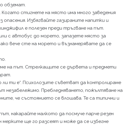
го обземат.
. Когато стигнете на място има много заведения
ез опасения. Избягвайте газираните напитки и
жинджифил е полезен преди тръгване на път.
 или с автобус до морето, запазете място за
 ако вече сте на морето и възнамерявате да се
то.
реме на път. Стрелкащите се дървета и предмети
арат.
 ли ти е“. Психолозите съветват да контролираме
ът незабележимо. Пребледняването, пожълтяване на
мите, че състоянието се влошава. Те са типични и
път, накарайте малкото да посмуче парче резен
ин мерките ще го разсеят и може да се избегне