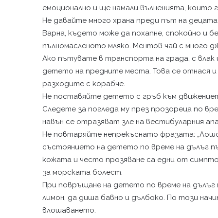
емоционално и ще намали вълненията, които 
Не давайте много храна преди път на децата
Варна, където може да похапне, спокойно и б
пълномасленото мляко. Ментов чай с много д
Ако пътувате в транспорта на града, с влак
детето на предните места. Това се отнася и
разходите с корабче.
Не поставяйте детето с гръб към движение
Следете за погледа му през прозореца по в
навън се отразяват зле на вестибуларния ап
Не повтаряйте непрекъснато фразата: „Лошо
състоянието на детето по време на дълъг п
кожата и често прозяване са едни от симпто
за морската болест.
При повръщане на детето по време на дълъг 
лимон, да диша бавно и дълбоко. По този нач
влошаването.